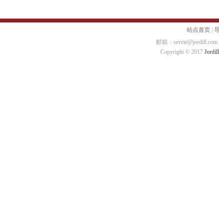
站点首页
|
邮箱：servie@jordill.
Copyright © 2017
Jordill